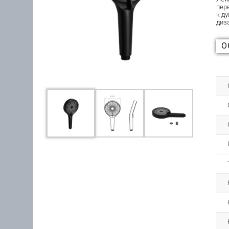
пер
к д
диз
О