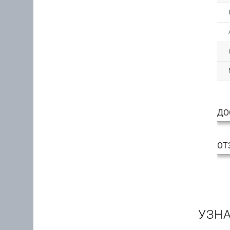
ДО
ОТ
УЗНА