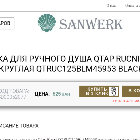
О нас
Оплата 
АРОВ
КА ДЛЯ РУЧНОГО ДУША QTAP RUCNI
КРУГЛАЯ QTRUC125BLM45953 BLAC
КУПИТЬ
КОД ТОВАРА:
В К
В 1 КЛИК
ЦЕНА:
625
UAH
SD00052077
ЕСТЬ В НАЛИЧИИ
ИСАНИЕ ТОВАРА
ка для ручного душа Qtap Rucni QTRUC125BLM45953 изготовлена из качест