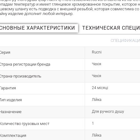
епадам температур и имеет глянцевое хромированное покрытие, которое н
ушевому шлангу есть подводка с внешней резьбой, которая совместима с
айну изделие дополнит любой интерьер.
СНОВНЫЕ ХАРАКТЕРИСТИКИ
ТЕХНИЧЕСКАЯ СПЕЦ
СПЕЦИФИКАЦИЯ
Серия
Rucni
Страна регистрации бренда
Чехія
Страна-производитель
Чехія
Гарантия
24 місяці
Тип изделия
Лійка
Назначение
Для ручного душу
Количество грузовых мест
1
Комплектация
Лійка