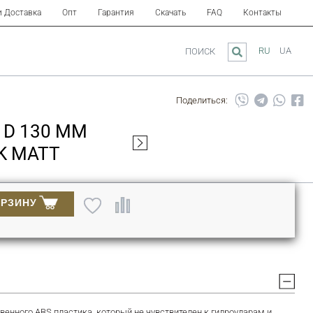
и Доставка
Опт
Гарантия
Скачать
FAQ
Контакты
RU
UA
ПОИСК
Поделиться:
 D 130 ММ
K MATT
ОРЗИНУ
венного ABS пластика, который не чувствителен к гидроударам и