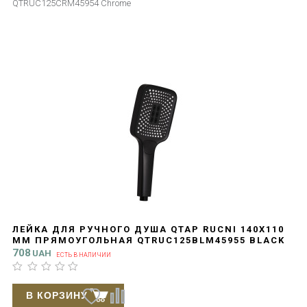
QTRUC125CRM45954 Chrome
ЛЕЙКА ДЛЯ РУЧНОГО ДУША QTAP RUCNI 140X110
ММ ПРЯМОУГОЛЬНАЯ QTRUC125BLM45955 BLACK
MATT
708
UAH
ЕСТЬ В НАЛИЧИИ
В КОРЗИНУ