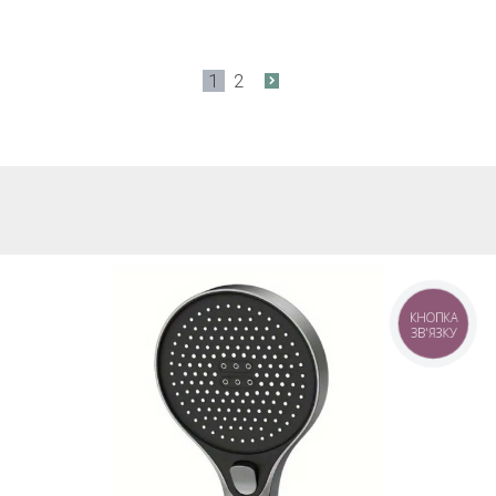
1
2
КНОПКА
ЗВ'ЯЗКУ