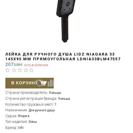
ЛЕЙКА ДЛЯ РУЧНОГО ДУША LIDZ NIAGARA 33
145X95 ММ ПРЯМОУГОЛЬНАЯ LDNIA33BLM47557
BLACK MATT
207
UAH
ЕСТЬ В НАЛИЧИИ
В КОРЗИНУ
Страна-производитель:
Польща
Страна регистрации бренда:
Польща
Количество грузовых мест:
1
Назначение:
Для ручного душу
Серия:
Niagara
Тип изделия:
Лійка
Бренд:
Lidz