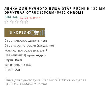
ЛЕЙКА ДЛЯ РУЧНОГО ДУША QTAP RUCNI D 130 ММ
ОКРУГЛАЯ QTRUC125CRM45952 CHROME
584
UAH
ЕСТЬ В НАЛИЧИИ
В КОРЗИНУ
Страна-производитель:
Чехія
Страна регистрации бренда:
Чехія
Количество грузовых мест:
1
Назначение:
Для ручного душу
Серия:
Rucni
Тип изделия:
Лійка
Бренд:
Qtap
Лейка для ручного душа Qtap Rucni D 130 мм округлая
QTRUC125CRM45952 Chrome