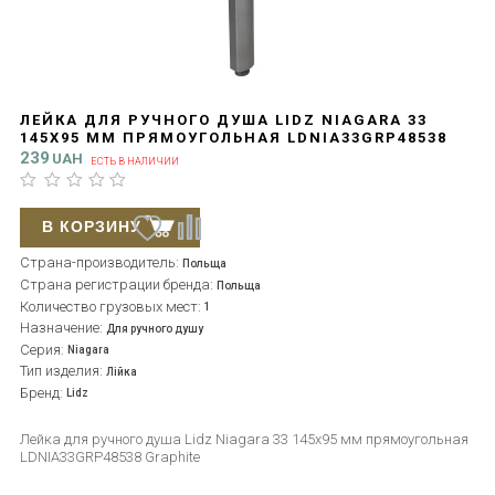
ЛЕЙКА ДЛЯ РУЧНОГО ДУША LIDZ NIAGARA 33
145X95 ММ ПРЯМОУГОЛЬНАЯ LDNIA33GRP48538
GRAPHITE
239
UAH
ЕСТЬ В НАЛИЧИИ
В КОРЗИНУ
Страна-производитель:
Польща
Страна регистрации бренда:
Польща
Количество грузовых мест:
1
Назначение:
Для ручного душу
Серия:
Niagara
Тип изделия:
Лійка
Бренд:
Lidz
Лейка для ручного душа Lidz Niagara 33 145x95 мм прямоугольная
LDNIA33GRP48538 Graphite