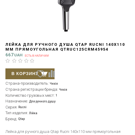
ЛЕЙКА ДЛЯ РУЧНОГО ДУША QTAP RUCNI 140X110
ММ ПРЯМОУГОЛЬНАЯ QTRUC125CRM45954
CHROME
667
UAH
ЕСТЬ В НАЛИЧИИ
В КОРЗИНУ
Страна-производитель:
Чехія
Страна регистрации бренда:
Чехія
Количество грузовых мест:
1
Назначение:
Для ручного душу
Серия:
Rucni
Тип изделия:
Лійка
Бренд:
Qtap
Лейка для ручного душа Qtap Rucni 140x110 мм прямоугольная