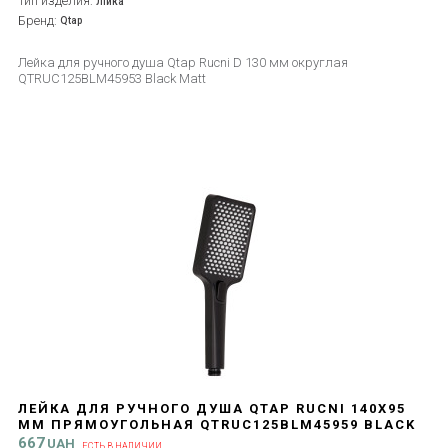
Тип изделия:
Лійка
Бренд:
Qtap
Лейка для ручного душа Qtap Rucni D 130 мм округлая
QTRUC125BLM45953 Black Matt
ЛЕЙКА ДЛЯ РУЧНОГО ДУША QTAP RUCNI 140X95
ММ ПРЯМОУГОЛЬНАЯ QTRUC125BLM45959 BLACK
MATT
667
UAH
ЕСТЬ В НАЛИЧИИ