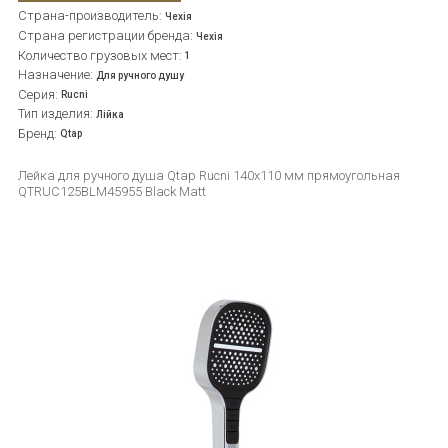
Страна-производитель:
Чехія
Страна регистрации бренда:
Чехія
Количество грузовых мест:
1
Назначение:
Для ручного душу
Серия:
Rucni
Тип изделия:
Лійка
Бренд:
Qtap
Лейка для ручного душа Qtap Rucni 140x110 мм прямоугольная
QTRUC125BLM45955 Black Matt