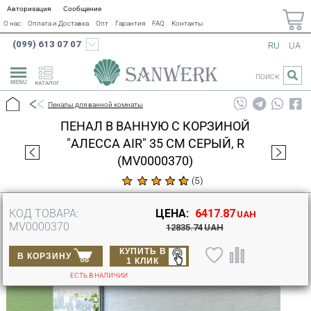
Авторизация
Сообщение
О нас
Оплата и Доставка
Опт
Гарантия
FAQ
Контакты
(099) 613 07 07
RU
UA
ПОИСК
КАТАЛОГ
Пеналы для ванной комнаты
ПЕНАЛ В ВАННУЮ С КОРЗИНОЙ
"АЛЕССА AIR" 35 СМ СЕРЫЙ, R
(MV0000370)
(
5
)
КОД ТОВАРА:
ЦЕНА:
6417.87
UAH
MV0000370
12835.74
UAH
КУПИТЬ В
В КОРЗИНУ
1 КЛИК
ЕСТЬ В НАЛИЧИИ