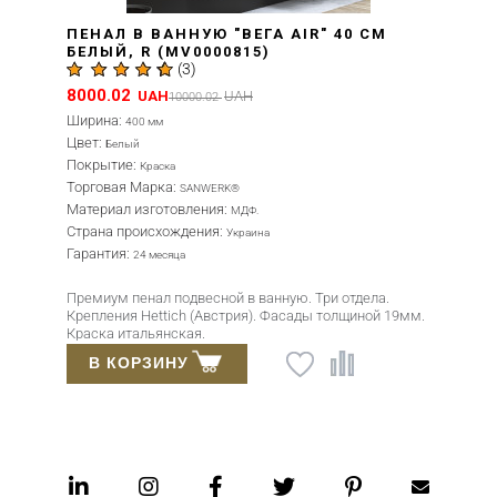
ПЕНАЛ В ВАННУЮ "ВЕГА AIR" 40 СМ
БЕЛЫЙ, R (MV0000815)
(
3
)
8000.02
UAH
UAH
10000.02
Ширина:
400 мм
Цвет:
Белый
Покрытие:
Краска
Торговая Марка:
SANWERK®
Материал изготовления:
МДФ.
Страна происхождения:
Украина
Гарантия:
24 месяца
Премиум пенал подвесной в ванную. Три отдела.
Крепления Hettich (Австрия). Фасады толщиной 19мм.
Краска итальянская.
В КОРЗИНУ