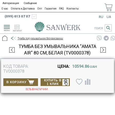
Авторизация
Сообщение
О нас
Оплата и Доставка
Опт
Гарантия
FAQ
Контакты
(099) 613 07 07
RU
UA
ПОИСК
КАТАЛОГ
Тумба под умывальник без раковины
ТУМБА БЕЗ УМЫВАЛЬНИКА "АМАТА
AIR" 80 СМ, БЕЛАЯ (TV0000378)
КОД ТОВАРА:
ЦЕНА:
10594.86
UAH
TV0000378
КУПИТЬ В
В КОРЗИНУ
1 КЛИК
ЕСТЬ В НАЛИЧИИ