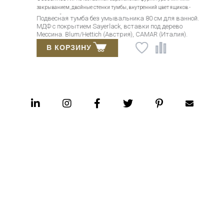
закрыванием, двойные стенки тумбы, внутренний цвет ящиков -
алюминий.
Подвесная тумба без умывальника 80 см для ванной.
МДФ с покрытием Sayerlack, вставки под дерево
Мессина. Blum/Hettich (Австрия), CAMAR (Италия).
Современный дизайн.
В КОРЗИНУ