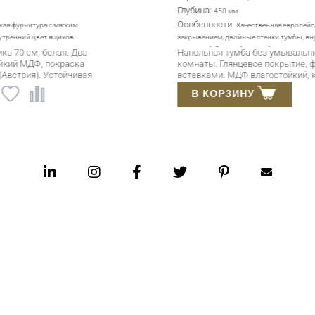
Глубина:
450 мм
Особенности:
Качественная европейская фурнитура с мягким
закрыванием, двойные стенки тумбы, внутренний цвет ящиков -
алюминий. Високий нижний ящик.
Напольная тумба без умывальника 100 см для ванной
комнаты. Глянцевое покрытие, фасады с 3D
вставками. МДФ влагостойкий, краска Sayerlack
(Италия). Blum/Hettich (Австрия). Элегантный стиль.
В КОРЗИНУ