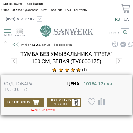
Авторизация
Сообщение
О нас
Оплата и Доставка
Опт
Гарантия
FAQ
Контакты
(099) 613 07 07
RU
UA
ПОИСК
КАТАЛОГ
Тумба под умывальник без раковины
ТУМБА БЕЗ УМЫВАЛЬНИКА "ГРЕТА"
100 СМ, БЕЛАЯ (TV0000175)
(
1
)
КОД ТОВАРА:
ЦЕНА:
10764.12
UAH
TV0000175
КУПИТЬ В
В КОРЗИНУ
1 КЛИК
ЗАКАНЧИВАЕТСЯ