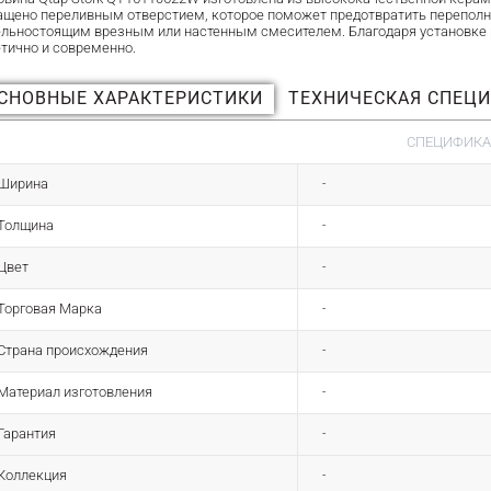
ащено переливным отверстием, которое поможет предотвратить переполне
ельностоящим врезным или настенным смесителем. Благодаря установке р
етично и современно.
СНОВНЫЕ ХАРАКТЕРИСТИКИ
ТЕХНИЧЕСКАЯ СПЕЦ
СПЕЦИФИК
Ширина
-
Толщина
-
Цвет
-
Торговая Марка
-
Страна происхождения
-
Материал изготовления
-
Гарантия
-
Коллекция
-