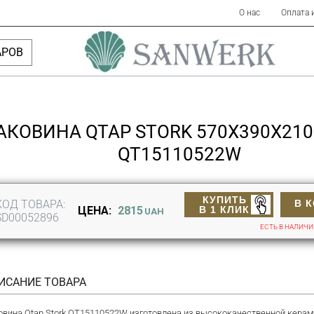
О нас
Оплата 
АРОВ
АКОВИНА QTAP STORK 570X390X210
QT15110522W
КУПИТЬ
КОД ТОВАРА:
В 
В 1 КЛИК
ЦЕНА:
2815
UAH
SD00052896
ЕСТЬ В НАЛИЧ
ИСАНИЕ ТОВАРА
овина Qtap Stork QT15110522W изготовлена из высококачественной керам