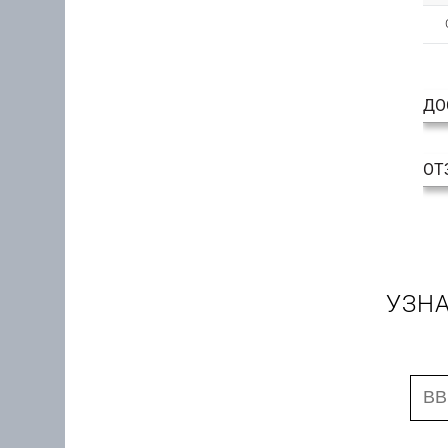
ДО
ОТ
УЗНА