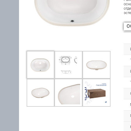
осн
отд
эст
О