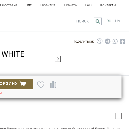
и Доставка
Опт
Гарантия
Скачать
FAQ
Контакты
RU
UA
ПОИСК
Поделиться:
 WHITE
КОРЗИНУ
ИИ
ики белого цвета и имеет привлекательный глянцевый блеск. Изделие