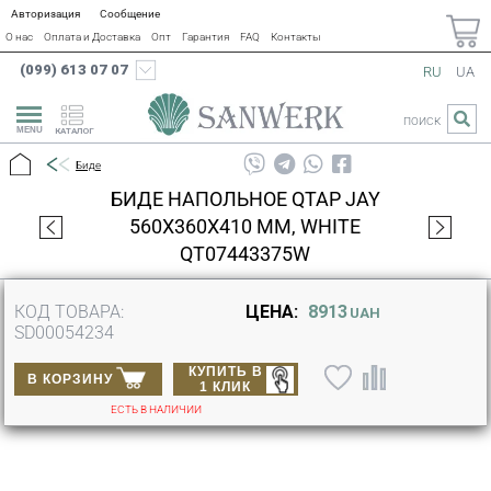
Авторизация
Сообщение
О нас
Оплата и Доставка
Опт
Гарантия
FAQ
Контакты
(099) 613 07 07
RU
UA
ПОИСК
КАТАЛОГ
Биде
БИДЕ НАПОЛЬНОЕ QTAP JAY
560Х360Х410 ММ, WHITE
QT07443375W
КОД ТОВАРА:
ЦЕНА:
8913
UAH
SD00054234
КУПИТЬ В
В КОРЗИНУ
1 КЛИК
ЕСТЬ В НАЛИЧИИ