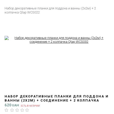
Набор декоративные планки для поддона и ванны (2x2м) + 2
колпачка Qtap WCS022
НАБОР ДЕКОРАТИВНЫЕ ПЛАНКИ ДЛЯ ПОДДОНА И
ВАННЫ (2X2М) + СОЕДИНЕНИЕ + 2 КОЛПАЧКА
QTAP WCS032
620
UAH
ЕСТЬ В НАЛИЧИИ