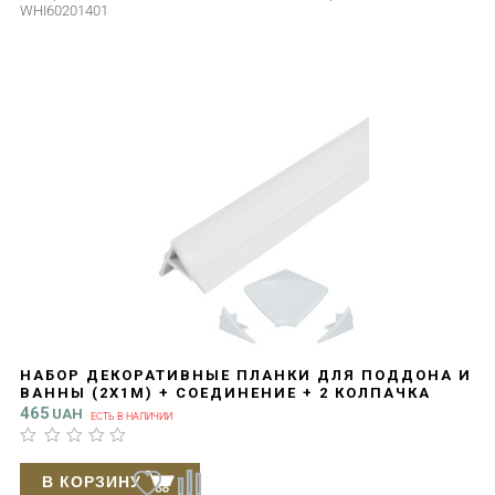
WHI60201401
НАБОР ДЕКОРАТИВНЫЕ ПЛАНКИ ДЛЯ ПОДДОНА И
ВАННЫ (2X1М) + СОЕДИНЕНИЕ + 2 КОЛПАЧКА
QTAP WCS031
465
UAH
ЕСТЬ В НАЛИЧИИ
В КОРЗИНУ