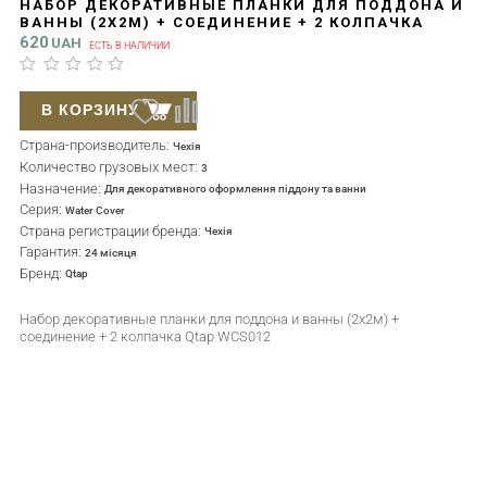
НАБОР ДЕКОРАТИВНЫЕ ПЛАНКИ ДЛЯ ПОДДОНА И
ВАННЫ (2X2М) + СОЕДИНЕНИЕ + 2 КОЛПАЧКА
QTAP WCS012
620
UAH
ЕСТЬ В НАЛИЧИИ
В КОРЗИНУ
Страна-производитель:
Чехія
Количество грузовых мест:
3
Назначение:
Для декоративного оформлення піддону та ванни
Серия:
Water Cover
Страна регистрации бренда:
Чехія
Гарантия:
24 місяця
Бренд:
Qtap
Набор декоративные планки для поддона и ванны (2x2м) +
соединение + 2 колпачка Qtap WCS012