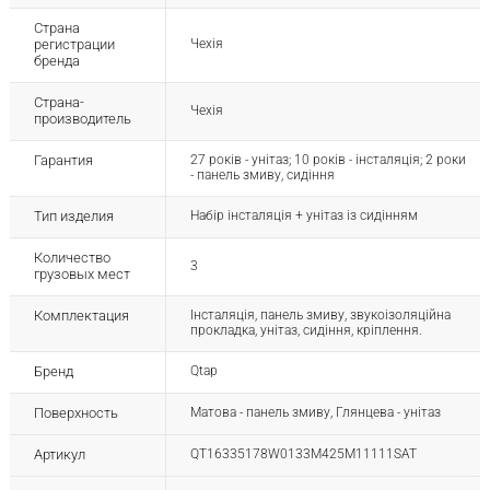
Страна
регистрации
Чехія
бренда
Страна-
Чехія
производитель
Гарантия
27 років - унітаз; 10 років - інсталяція; 2 роки
- панель змиву, сидіння
Тип изделия
Набір інсталяція + унітаз із сидінням
Количество
3
грузовых мест
Комплектация
Інсталяція, панель змиву, звукоізоляційна
прокладка, унітаз, сидіння, кріплення.
Бренд
Qtap
Поверхность
Матова - панель змиву, Глянцева - унітаз
Артикул
QT16335178W0133M425M11111SAT