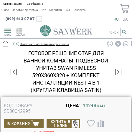
Авторизация
Сообщение
О нас
Оплата и Доставка
Опт
Гарантия
FAQ
Контакты
(099) 613 07 07
RU
UA
ПОИСК
КАТАЛОГ
Комплект инсталляции с унитазом
ГОТОВОЕ РЕШЕНИЕ QTAP ДЛЯ
ВАННОЙ КОМНАТЫ: ПОДВЕСНОЙ
УНИТАЗ SWAN RIMLESS
520Х360Х320 + КОМПЛЕКТ
ИНСТАЛЛЯЦИИ NEST 4 В 1
(КРУГЛАЯ КЛАВИША SATIN)
КОД ТОВАРА:
ЦЕНА:
14248
UAH
SD00042995
КУПИТЬ В
В КОРЗИНУ
1 КЛИК
ЕСТЬ В НАЛИЧИИ