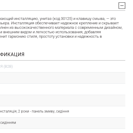
щий инсталляцию, унитаз (код 30125) и клавишу смыва, — это
ерьера. Инсталляция обеспечивает надежное крепление и скрывает
полнен из высококачественного материала с современным дизайном,
ым внешним видом и легкостью использования, добавляя
енит гармонию стиля, простоту установки и надежность в
ИФИКАЦИЯ
 (B2B)
- інсталяція; 2 роки - панель змиву, сидіння
з сидінням