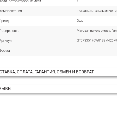
Количество грузовых мест
3
Комплектация
Інсталяція, панель змиву, з
Бренд
Qtap
Поверхность
Матова - панель змиву, Гля
Артикул
QT07335176W0133M425M
Форма
СТАВКА, ОПЛАТА, ГАРАНТИЯ, ОБМЕН И ВОЗВРАТ
ЗЫВЫ