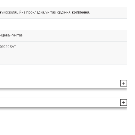
вукоізоляційна прокладка, унітаз, сидіння, кріплення.
нцева - унітаз
06029SAT