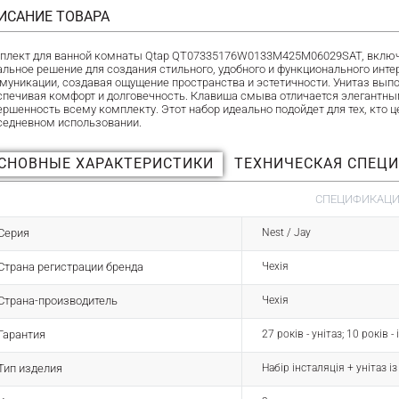
ИСАНИЕ ТОВАРА
плект для ванной комнаты Qtap QT07335176W0133M425M06029SAT, включаю
альное решение для создания стильного, удобного и функционального инт
муникации, создавая ощущение пространства и эстетичности. Унитаз вы
спечивая комфорт и долговечность. Клавиша смыва отличается элегантн
ершенность всему комплекту. Этот набор идеально подойдет для тех, кто ц
седневном использовании.
СНОВНЫЕ ХАРАКТЕРИСТИКИ
ТЕХНИЧЕСКАЯ СПЕЦ
СПЕЦИФИКАЦИЯ
Серия
Nest / Jay
Страна регистрации бренда
Чехія
Страна-производитель
Чехія
Гарантия
27 років - унітаз; 10 років 
Тип изделия
Набір інсталяція + унітаз і