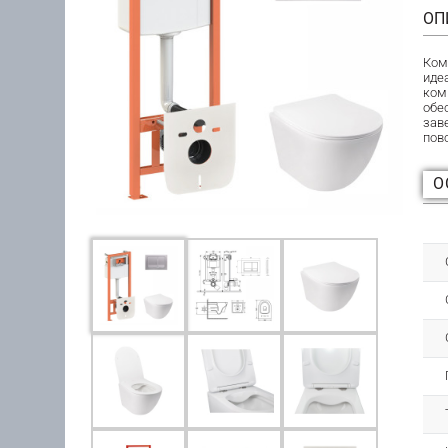
ОП
Ком
иде
ком
обе
зав
пов
О