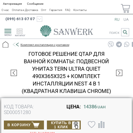
Авторизация
Сообщение
О нас
Оплата и Доставка
Опт
Гарантия
FAQ
Контакты
(099) 613 07 07
RU
UA
ПОИСК
КАТАЛОГ
Комплект инсталляции с унитазом
ГОТОВОЕ РЕШЕНИЕ QTAP ДЛЯ
ВАННОЙ КОМНАТЫ: ПОДВЕСНОЙ
УНИТАЗ TERN ULTRA QUIET
490X365X325 + КОМПЛЕКТ
ИНСТАЛЛЯЦИИ NEST 4 В 1
(КВАДРАТНАЯ КЛАВИША CHROME)
КОД ТОВАРА:
ЦЕНА:
14386
UAH
SD00051280
КУПИТЬ В
В КОРЗИНУ
1 КЛИК