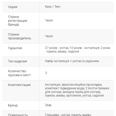
Серия
Nest / Tern
Страна
регистрации
Чехія
бренда
Страна-
Чехія
производитель
Гарантия
27 років - унітаз; 10 років - інсталяція; 2 роки
- панель змиву, сидіння
Тип изделия
Набір інсталяція + унітаз із сидінням
Количество
3
грузовых мест
Комплектация
Інсталяція, звукоізоляційна прокладка,
комплект підведення води, 2 болти-тримачі
для унітазу, вихідна труба для унітазу,
панель змиву, кріплення, унітаз, сидіння.
Бренд
Qtap
Поверхность
Глянцева - унітаз, панель змиву