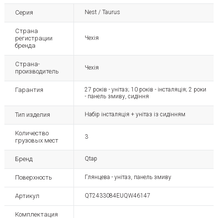
Серия
Nest / Taurus
Страна
регистрации
Чехія
бренда
Страна-
Чехія
производитель
Гарантия
27 років - унітаз; 10 років - інсталяція; 2 роки
- панель змиву, сидіння
Тип изделия
Набір інсталяція + унітаз із сидінням
Количество
3
грузовых мест
Бренд
Qtap
Поверхность
Глянцева - унітаз, панель змиву
Артикул
QT2433084EUQW46147
Комплектация