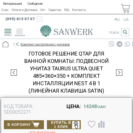
Авторизация
Сообщение
О нас
Оплата и Доставка
Опт
Гарантия
FAQ
Контакты
(099) 613 07 07
RU
UA
ПОИСК
КАТАЛОГ
Комплект инсталляции с унитазом
ГОТОВОЕ РЕШЕНИЕ QTAP ДЛЯ
ВАННОЙ КОМНАТЫ: ПОДВЕСНОЙ
УНИТАЗ TAURUS ULTRA QUIET
485×360×350 + КОМПЛЕКТ
ИНСТАЛЛЯЦИИ NEST 4 В 1
(ЛИНЕЙНАЯ КЛАВИША SATIN)
КОД ТОВАРА:
ЦЕНА:
14248
UAH
SD00052271
КУПИТЬ В
В КОРЗИНУ
1 КЛИК
ЕСТЬ В НАЛИЧИИ