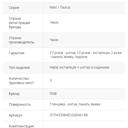
Серия
Nest / Taurus
Страна
регистрации
Чехія
бренда
Страна-
Чехія
производитель
Гарантия
27 років - унітаз; 10 років - інсталяція; 2 роки
- панель змиву, сидіння
Тип изделия
Набір інсталяція + унітаз із сидінням
Количество
3
грузовых мест
Бренд
Qtap
Поверхность
Глянцева - унітаз, панель змиву
Артикул
QT2433084EUQW46148
Комплектация