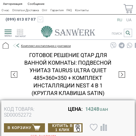
Авторизация
Сообщение
О нас
Оплата и Доставка
Опт
Гарантия
FAQ
Контакты
(099) 613 07 07
RU
UA
ПОИСК
КАТАЛОГ
Комплект инсталляции с унитазом
ГОТОВОЕ РЕШЕНИЕ QTAP ДЛЯ
ВАННОЙ КОМНАТЫ: ПОДВЕСНОЙ
УНИТАЗ TAURUS ULTRA QUIET
485×360×350 + КОМПЛЕКТ
ИНСТАЛЛЯЦИИ NEST 4 В 1
(КРУГЛАЯ КЛАВИША SATIN)
КОД ТОВАРА:
ЦЕНА:
14248
UAH
SD00052272
КУПИТЬ В
В КОРЗИНУ
1 КЛИК