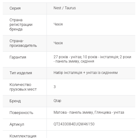
Серия
Nest / Taurus
Страна
регистрации
Чехія
бренда
Страна-
Чехія
производитель
Гарантия
27 років - унітаз; 10 років - інсталяція; 2 роки
- панель змиву, сидіння
Тип изделия
Набір інсталяція + унітаз із сидінням
Количество
3
грузовых мест
Бренд
Qtap
Поверхность
Матова - панель змиву, Глянцева - унітаз
Артикул
QT2433084EUQW46150
Комплектация