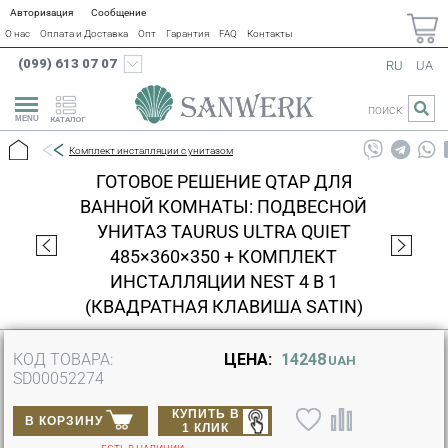
Авторизация
Сообщение
О нас
Оплата и Доставка
Опт
Гарантия
FAQ
Контакты
(099) 613 07 07
RU
UA
ПОИСК
КАТАЛОГ
Комплект инсталляции с унитазом
ГОТОВОЕ РЕШЕНИЕ QTAP ДЛЯ
ВАННОЙ КОМНАТЫ: ПОДВЕСНОЙ
УНИТАЗ TAURUS ULTRA QUIET
485×360×350 + КОМПЛЕКТ
ИНСТАЛЛЯЦИИ NEST 4 В 1
(КВАДРАТНАЯ КЛАВИША SATIN)
КОД ТОВАРА:
ЦЕНА:
14248
UAH
SD00052274
КУПИТЬ В
В КОРЗИНУ
1 КЛИК