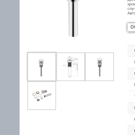
хро
слу
Авт
О