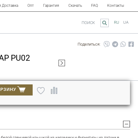
и Доставка
Опт
Гарантия
Скачать
FAQ
Контакты
RU
UA
ПОИСК
Поделиться:
AP PU02
ОРЗИНУ
белой глянцевой крышкой из керамики и фурнитуры из латуни в