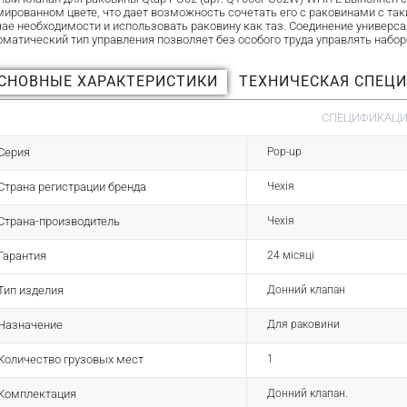
мированном цвете, что дает возможность сочетать его с раковинами с та
чае необходимости и использовать раковину как таз. Соединение универс
оматический тип управления позволяет без особого труда управлять набо
СНОВНЫЕ ХАРАКТЕРИСТИКИ
ТЕХНИЧЕСКАЯ СПЕЦ
СПЕЦИФИКАЦИЯ
Серия
Pop-up
Страна регистрации бренда
Чехія
Страна-производитель
Чехія
Гарантия
24 місяці
Тип изделия
Донний клапан
Назначение
Для раковини
Количество грузовых мест
1
Комплектация
Донний клапан.