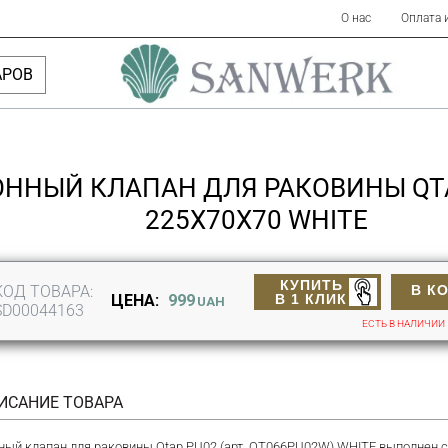
О нас
Оплата 
АРОВ
ННЫЙ КЛАПАН ДЛЯ РАКОВИНЫ QT
225Х70Х70 WHITE
КУПИТЬ
КОД ТОВАРА:
В К
В 1 КЛИК
ЦЕНА:
999
UAH
SD00044163
ЕСТЬ В НАЛИЧИИ
ИСАНИЕ ТОВАРА
ный клапан для раковины Qtap PU02 (арт. QT066PU02W) WHITE выполнен с 