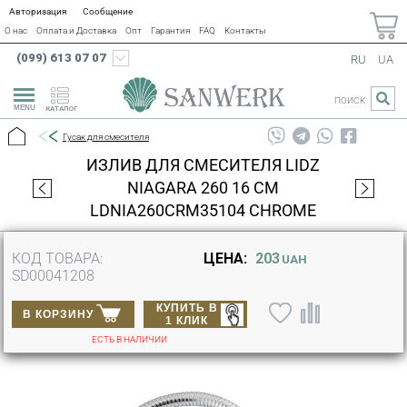
Авторизация
Сообщение
О нас
Оплата и Доставка
Опт
Гарантия
FAQ
Контакты
(099) 613 07 07
RU
UA
ПОИСК
КАТАЛОГ
Гусак для смесителя
ИЗЛИВ ДЛЯ СМЕСИТЕЛЯ LIDZ
NIAGARA 260 16 СМ
LDNIA260CRM35104 CHROME
КОД ТОВАРА:
ЦЕНА:
203
UAH
SD00041208
КУПИТЬ В
В КОРЗИНУ
1 КЛИК
ЕСТЬ В НАЛИЧИИ