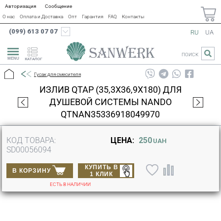
Авторизация
Сообщение
О нас
Оплата и Доставка
Опт
Гарантия
FAQ
Контакты
(099) 613 07 07
RU
UA
ПОИСК
КАТАЛОГ
Гусак для смесителя
ИЗЛИВ QTAP (35,3X36,9X180) ДЛЯ
ДУШЕВОЙ СИСТЕМЫ NANDO
QTNAN35336918049970
КОД ТОВАРА:
ЦЕНА:
250
UAH
SD00056094
КУПИТЬ В
В КОРЗИНУ
1 КЛИК
ЕСТЬ В НАЛИЧИИ