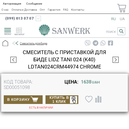
Авторизация
Сообщение
О нас
Оплата и Доставка
Опт
Гарантия
FAQ
Контакты
(099) 613 07 07
RU
UA
ПОИСК
КАТАЛОГ
Смеситель для биде
СМЕСИТЕЛЬ С ПРИСТАВКОЙ ДЛЯ
БИДЕ LIDZ TANI 024 (K40)
LDTAN024CRM44974 CHROME
КОД ТОВАРА:
ЦЕНА:
1638
UAH
SD00051098
КУПИТЬ В
В КОРЗИНУ
1 КЛИК
ЕСТЬ В НАЛИЧИИ