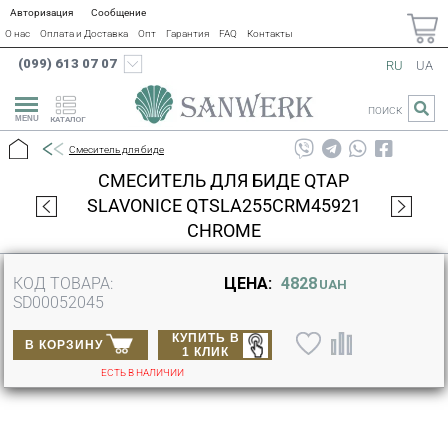
Авторизация
Сообщение
О нас
Оплата и Доставка
Опт
Гарантия
FAQ
Контакты
(099) 613 07 07
RU
UA
ПОИСК
КАТАЛОГ
Смеситель для биде
СМЕСИТЕЛЬ ДЛЯ БИДЕ QTAP
SLAVONICE QTSLA255CRM45921
CHROME
КОД ТОВАРА:
ЦЕНА:
4828
UAH
SD00052045
КУПИТЬ В
В КОРЗИНУ
1 КЛИК
ЕСТЬ В НАЛИЧИИ