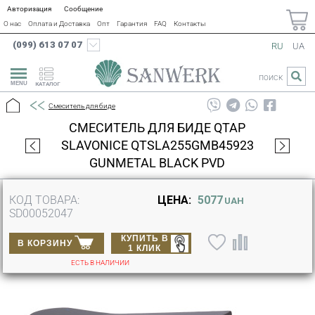
Авторизация
Сообщение
О нас
Оплата и Доставка
Опт
Гарантия
FAQ
Контакты
(099) 613 07 07
RU
UA
ПОИСК
КАТАЛОГ
Смеситель для биде
СМЕСИТЕЛЬ ДЛЯ БИДЕ QTAP
SLAVONICE QTSLA255GMB45923
GUNMETAL BLACK PVD
КОД ТОВАРА:
ЦЕНА:
5077
UAH
SD00052047
КУПИТЬ В
В КОРЗИНУ
1 КЛИК
ЕСТЬ В НАЛИЧИИ