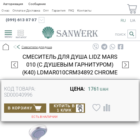
Авторизация
Сообщение
О нас
Оплата и Доставка
Опт
Гарантия
FAQ
Контакты
(099) 613 07 07
RU
UA
ПОИСК
КАТАЛОГ
Смесители для душа
СМЕСИТЕЛЬ ДЛЯ ДУША LIDZ MARS
010 (С ДУШЕВЫМ ГАРНИТУРОМ)
(K40) LDMAR010CRM34892 CHROME
КОД ТОВАРА:
ЦЕНА:
1761
UAH
SD00040996
КУПИТЬ В
В КОРЗИНУ
1 КЛИК
ЕСТЬ В НАЛИЧИИ