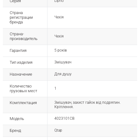
Серия
Lipno
Страна
регистрации
Чехія
бренда
Страна-
Чехія
производитель
Гарантия
5 років
Тип изделия
Змішувач
Назначение
Для душу
Количество
1
грузовых мест
Комплектация
Змішувач, захист гайок від подряпин.
Кріплення.
Модель
4023101CB
Бренд
Qtap