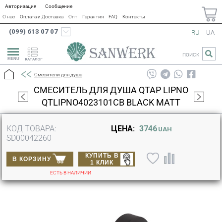
Авторизация
Сообщение
О нас
Оплата и Доставка
Опт
Гарантия
FAQ
Контакты
(099) 613 07 07
RU
UA
ПОИСК
КАТАЛОГ
Смесители для душа
СМЕСИТЕЛЬ ДЛЯ ДУША QTAP LIPNO
QTLIPNO4023101CB BLACK MATT
КОД ТОВАРА:
ЦЕНА:
3746
UAH
SD00042260
КУПИТЬ В
В КОРЗИНУ
1 КЛИК
ЕСТЬ В НАЛИЧИИ