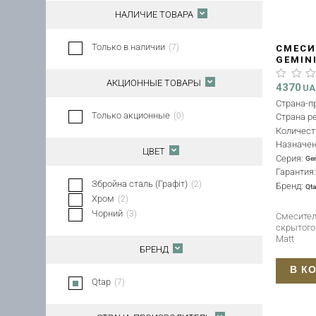
НАЛИЧИЕ ТОВАРА
Только в наличии
(
7
)
СМЕСИ
GEMIN
QTGEM
АКЦИОННЫЕ ТОВАРЫ
4370
U
Страна-п
Только акционные
(
0
)
Страна р
Количест
Назначе
ЦВЕТ
Серия:
Ge
Гарантия
Збройна сталь (Графіт)
(
2
)
Бренд:
Qt
Хром
(
2
)
Чорний
(
3
)
Смесител
скрытог
Matt
БРЕНД
В К
Qtap
(
7
)