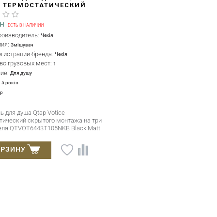
E ТЕРМОСТАТИЧЕСКИЙ
ОГО МОНТАЖА НА ТРИ
БИТЕЛЯ QTVOT6443T105NKB
AH
ЕСТЬ В НАЛИЧИИ
 MATT
роизводитель:
Чехія
лия:
Змішувач
егистрации бренда:
Чехія
во грузовых мест:
1
ние:
Для душу
:
5 років
ap
ь для душа Qtap Votice
тический скрытого монтажа на три
еля QTVOT6443T105NKB Black Matt
ОРЗИНУ