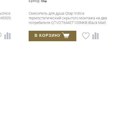
Бренд:
Qtap
vonice
Смеситель для душа Qtap Votice
B45920
термостатический скрытого монтажа на два
потребителя QTVOT6442T105NKB Black Matt
В КОРЗИНУ