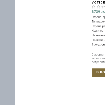
VOTIC
СКРЫТ
ПОТРЕ
8739
U
BLACK
Страна-п
Тип изде
Страна р
Количест
Назначе
Гарантия
Бренд:
Qt
Смесител
термоста
потребит
В К