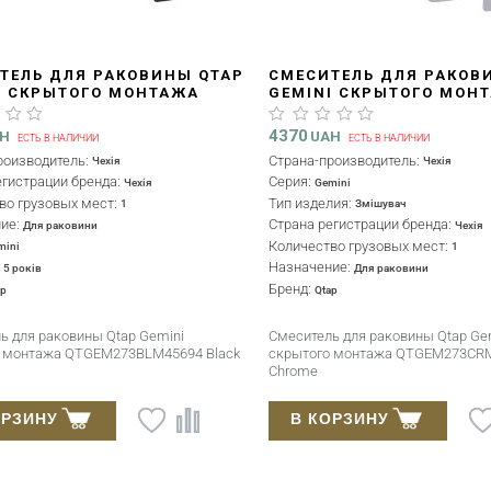
ТЕЛЬ ДЛЯ РАКОВИНЫ QTAP
СМЕСИТЕЛЬ ДЛЯ РАКОВ
I СКРЫТОГО МОНТАЖА
GEMINI СКРЫТОГО МОН
273BLM45694 BLACK MATT
QTGEM273CRM45693 CH
4370
AH
UAH
ЕСТЬ В НАЛИЧИИ
ЕСТЬ В НАЛИЧИИ
роизводитель:
Страна-производитель:
Чехія
Чехія
егистрации бренда:
Серия:
Чехія
Gemini
во грузовых мест:
Тип изделия:
1
Змішувач
ние:
Страна регистрации бренда:
Для раковини
Чехія
Количество грузовых мест:
mini
1
:
Назначение:
5 років
Для раковини
Бренд:
ap
Qtap
ь для раковины Qtap Gemini
Смеситель для раковины Qtap Ge
о монтажа QTGEM273BLM45694 Black
скрытого монтажа QTGEM273CR
Chrome
ОРЗИНУ
В КОРЗИНУ