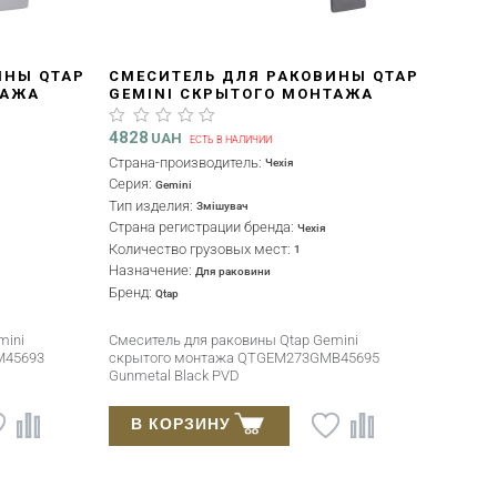
ИНЫ QTAP
СМЕСИТЕЛЬ ДЛЯ РАКОВИНЫ QTAP
ТАЖА
GEMINI СКРЫТОГО МОНТАЖА
ROME
QTGEM273GMB45695 GUNMETAL
BLACK PVD
4828
UAH
ЕСТЬ В НАЛИЧИИ
Страна-производитель:
Чехія
Серия:
Gemini
Тип изделия:
Змішувач
Страна регистрации бренда:
Чехія
Количество грузовых мест:
1
Назначение:
Для раковини
Бренд:
Qtap
mini
Смеситель для раковины Qtap Gemini
M45693
скрытого монтажа QTGEM273GMB45695
Gunmetal Black PVD
В КОРЗИНУ