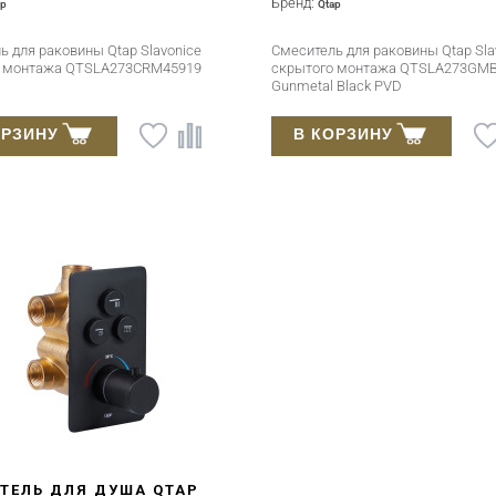
Бренд:
ap
Qtap
ь для раковины Qtap Slavonice
Смеситель для раковины Qtap Sla
о монтажа QTSLA273CRM45919
скрытого монтажа QTSLA273GM
Gunmetal Black PVD
ОРЗИНУ
В КОРЗИНУ
ТЕЛЬ ДЛЯ ДУША QTAP