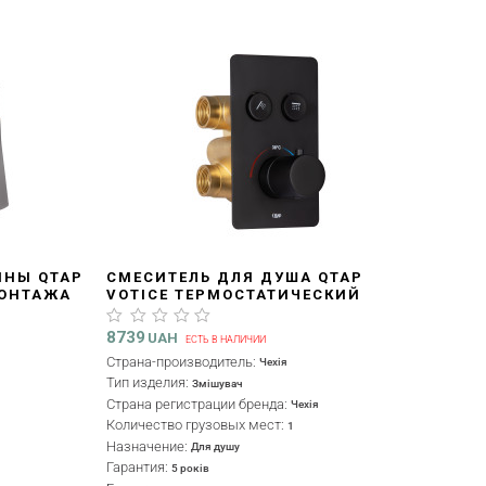
ИНЫ QTAP
СМЕСИТЕЛЬ ДЛЯ ДУША QTAP
МОНТАЖА
VOTICE ТЕРМОСТАТИЧЕСКИЙ
METAL
СКРЫТОГО МОНТАЖА НА ДВА
ПОТРЕБИТЕЛЯ QTVOT6442T105NKB
8739
UAH
ЕСТЬ В НАЛИЧИИ
BLACK MATT
Страна-производитель:
Чехія
Тип изделия:
Змішувач
Страна регистрации бренда:
Чехія
Количество грузовых мест:
1
Назначение:
Для душу
Гарантия:
5 років