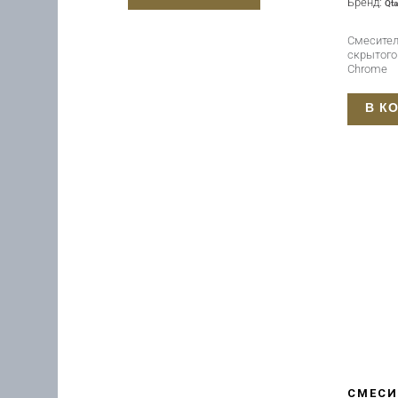
Бренд:
Qt
Смесител
скрытог
Chrome
В К
СМЕСИ