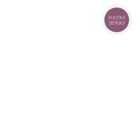
КНОПКА
ЗВ'ЯЗКУ
© 2016–2026 SANWERK®
Производитель мебели для ванной и
зеркал
вка