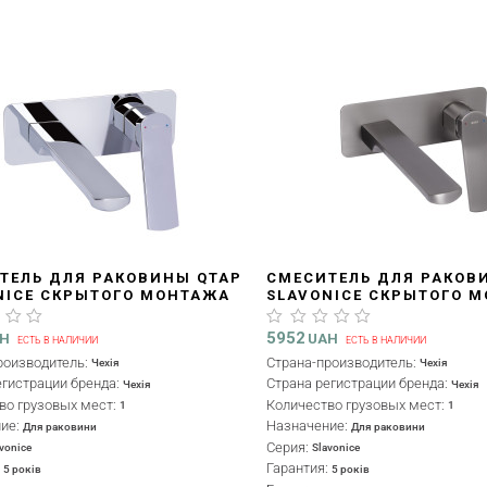
ТЕЛЬ ДЛЯ РАКОВИНЫ QTAP
СМЕСИТЕЛЬ ДЛЯ РАКОВ
NICE СКРЫТОГО МОНТАЖА
SLAVONICE СКРЫТОГО 
273CRM45919 CHROME
QTSLA273GMB45920 GUN
BLACK PVD
5952
AH
UAH
ЕСТЬ В НАЛИЧИИ
ЕСТЬ В НАЛИЧИИ
роизводитель:
Страна-производитель:
Чехія
Чехія
егистрации бренда:
Страна регистрации бренда:
Чехія
Чехія
во грузовых мест:
Количество грузовых мест:
1
1
ние:
Назначение:
Для раковини
Для раковини
Серия:
avonice
Slavonice
:
Гарантия:
5 років
5 років