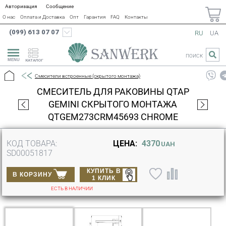
Авторизация
Сообщение
О нас
Оплата и Доставка
Опт
Гарантия
FAQ
Контакты
(099) 613 07 07
RU
UA
ПОИСК
КАТАЛОГ
Смесители встроенные (скрытого монтажа)
СМЕСИТЕЛЬ ДЛЯ РАКОВИНЫ QTAP
GEMINI СКРЫТОГО МОНТАЖА
QTGEM273CRM45693 CHROME
КОД ТОВАРА:
ЦЕНА:
4370
UAH
SD00051817
КУПИТЬ В
В КОРЗИНУ
1 КЛИК
ЕСТЬ В НАЛИЧИИ