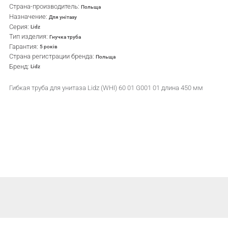
Страна-производитель:
Польща
Назначение:
Для унітазу
Серия:
Lidz
Тип изделия:
Гнучка труба
Гарантия:
5 років
Страна регистрации бренда:
Польща
Бренд:
Lidz
Гибкая труба для унитаза Lidz (WHI) 60 01 G001 01 длина 450 мм