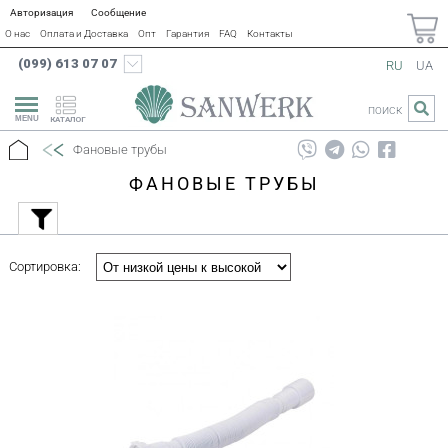
Авторизация
Сообщение
О нас
Оплата и Доставка
Опт
Гарантия
FAQ
Контакты
(099) 613 07 07
RU
UA
ПОИСК
КАТАЛОГ
Фановые трубы
ФАНОВЫЕ ТРУБЫ
Сортировка: