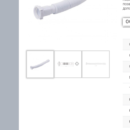
поз
доп
О