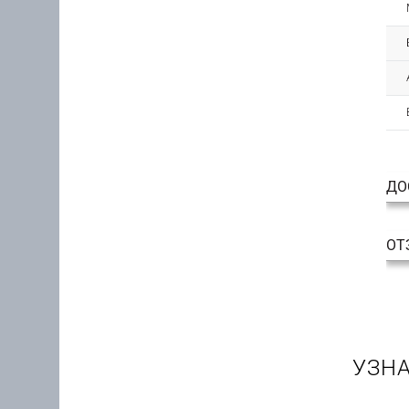
ДО
ОТ
УЗНА