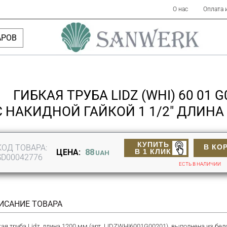
О нас
Оплата 
АРОВ
ГИБКАЯ ТРУБА LIDZ (WHI) 60 01 G
С НАКИДНОЙ ГАЙКОЙ 1 1/2" ДЛИНА
КУПИТЬ
КОД ТОВАРА:
В КО
В 1 КЛИК
ЦЕНА:
88
UAH
SD00042776
ЕСТЬ В НАЛИЧИИ
ИСАНИЕ ТОВАРА
ая труба Lidz, длина 1200 мм (арт. LIDZWHI6001G00201), выполнена из бело