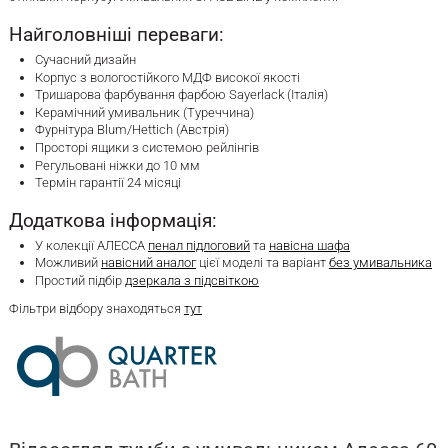
Найголовніші переваги:
Сучасний дизайн
Корпус з вологостійкого МДФ високої якості
Тришарова фарбування фарбою Sayerlack (Італія)
Керамічний умивальник (Туреччина)
Фурнітура Blum/Hettich (Австрія)
Просторі ящики з системою рейлінгів
Регульовані ніжки до 10 мм
Термін гарантії 24 місяці
Додаткова інформація:
У колекції АЛЕССА
пенал підлоговий
та
навісна шафа
Можливий
навісний аналог
цієї моделі та варіант
без умивальника
Простий підбір
дзеркала з підсвіткою
Фільтри відбору знаходяться
тут