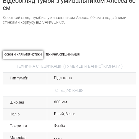
Відеоогляд тумби з умивальником Алесса 60
см
Короткий огляд тумби з умивальником Алесса 60 см з подвійними
стінками корпусу від SANWERK®.
ОСНОВНІ ХАРКАТЕРИСТИКИ
ТЕХНІЧНА СПЕЦИФІКАЦІЯ
ТЕХНІЧНА СПЕЦІФІКАЦІЯ (ТУМБИ ДЛЯ ВАННОЇ КІМНАТИ )
Тип тумби
Підлогова
СПЕЦИФІКАЦІЯ
Ширина
600 мм
Колір
Білий, Венге
Покриття
Фарба
Матеріал