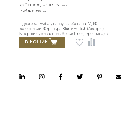
Країна походження:
Україна
Глибина:
450 мм
Підлогова тумба у ванну, фарбована. МДФ
волостійкий. Фурнітура Blum/Hettich (Австрія).
Імпортний умивальник Space Line (Туреччина) в
комплекті. Гарантія 24 місяці.
В КОШИК