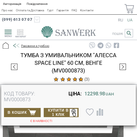
Авторизація
Повідомлення
Про нас
Оплата та Доставка
Гурт
Гарантія
FAQ
Контакти
(099) 613 07 07
RU
UA
ПОШУК
КАТАЛОГ
Раковини з тумбою
ТУМБА З УМИВАЛЬНИКОМ "АЛЕССА
SPACE LINE" 60 СМ, ВЕНГЕ
(MV0000873)
(
3
)
КОД ТОВАРУ:
ЦІНА:
12298.98
UAH
MV0000873
КУПИТИ В
В КОШИК
1 КЛІК
Є В НАЯВНОСТІ