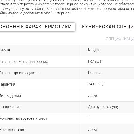
епадам температур и имеет матовое черное покрытие, которое не облезае
евому шлангу есть подводка с внешней резьбой, которая совместима со 
айну изделие дополнит любой интерьер.
СНОВНЫЕ ХАРАКТЕРИСТИКИ
ТЕХНИЧЕСКАЯ СПЕЦ
СПЕЦИФИКАЦИЯ
Серия
Niagara
Страна регистрации бренда
Польща
Страна-производитель
Польща
Гарантия
24 місяці
Тип изделия
Лійка
Назначение
Для ручного душу
Количество грузовых мест
1
Комплектация
Лійка