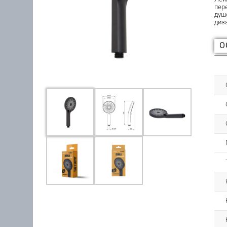
пер
душ
диз
О