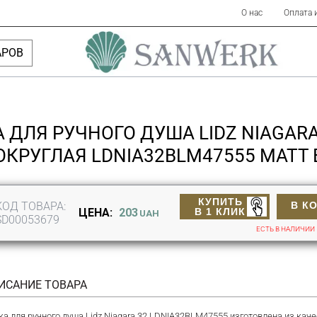
О нас
Оплата 
АРОВ
 ДЛЯ РУЧНОГО ДУША LIDZ NIAGARA
ОКРУГЛАЯ LDNIA32BLM47555 MATT 
КУПИТЬ
КОД ТОВАРА:
В К
В 1 КЛИК
ЦЕНА:
203
UAH
SD00053679
ЕСТЬ В НАЛИЧИИ
ИСАНИЕ ТОВАРА
ка для ручного душа Lidz Niagara 32 LDNIA32BLM47555 изготовлена из каче