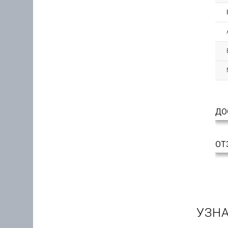
ДО
ОТ
УЗНА