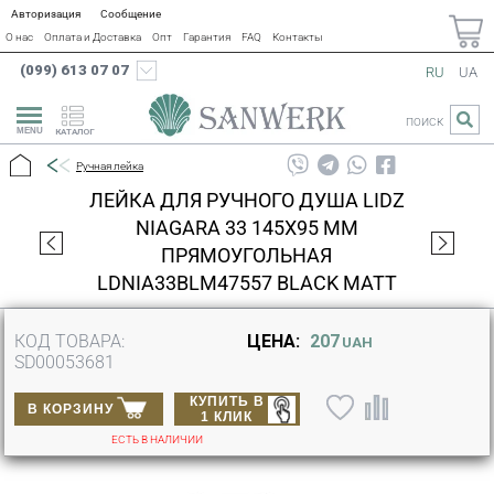
Авторизация
Сообщение
О нас
Оплата и Доставка
Опт
Гарантия
FAQ
Контакты
(099) 613 07 07
RU
UA
ПОИСК
КАТАЛОГ
Ручная лейка
ЛЕЙКА ДЛЯ РУЧНОГО ДУША LIDZ
NIAGARA 33 145X95 ММ
ПРЯМОУГОЛЬНАЯ
LDNIA33BLM47557 BLACK MATT
КОД ТОВАРА:
ЦЕНА:
207
UAH
SD00053681
КУПИТЬ В
В КОРЗИНУ
1 КЛИК
ЕСТЬ В НАЛИЧИИ